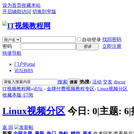
设为首页
收藏本站
开启辅助访问
切换到窄版
找回密码
自动登录
密码
立即注册
登录
快捷导航
门户
Portal
论坛
BBS
搜索
热搜:
活动
交友
discuz
搜索
IT视频教程网
»
论坛
›
金牌付费视频教程专区
›
Linux视频分区
收藏本版
|
订阅
Linux视频分区
今日:
0
|
主题:
6
|
返 回
新窗
全部主题
最新
热门
热帖
精华
更多
作者
回复/查看
最后