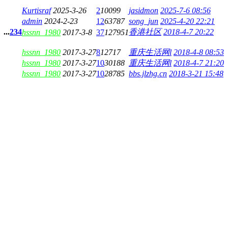
Kurtisraf
2025-3-26
2
10099
jasidmon
2025-7-6 08:56
admin
2024-2-23
12
63787
song_jun
2025-4-20 22:21
...
2
3
4
香港社区
2018-4-7 20:22
hssnn_1980
2017-3-8
37
127951
hssnn_1980
2017-3-27
8
12717
重庆生活网l
2018-4-8 08:53
hssnn_1980
2017-3-27
10
30188
重庆生活网l
2018-4-7 21:20
hssnn_1980
2017-3-27
10
28785
bbs.jlzhg.cn
2018-3-21 15:48