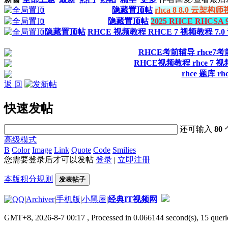
隐藏置顶帖
rhca 8 8.0 
隐藏置顶帖
2025 RHCE RHCS
隐藏置顶帖
RHCE 视频教程 RHCE 7 视频教程 7.0 
RHCE考前辅导 rhce7考前辅
RHCE视频教程 rhce 7 视频
rhce 题库 
返 回
快速发帖
还可输入
80
高级模式
B
Color
Image
Link
Quote
Code
Smilies
您需要登录后才可以发帖
登录
|
立即注册
本版积分规则
发表帖子
|
Archiver
|
手机版
|
小黑屋
|
经典IT视频网
GMT+8, 2026-8-7 00:17
, Processed in 0.066144 second(s), 15 querie