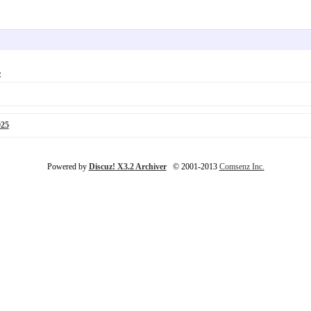
容
25
Powered by
Discuz! X3.2 Archiver
© 2001-2013
Comsenz Inc.