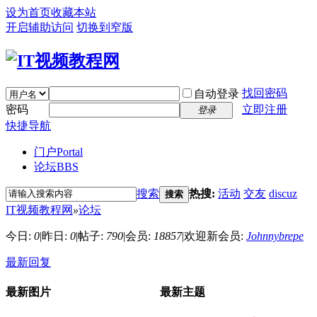
设为首页
收藏本站
开启辅助访问
切换到窄版
找回密码
自动登录
密码
立即注册
登录
快捷导航
门户
Portal
论坛
BBS
搜索
热搜:
活动
交友
discuz
搜索
IT视频教程网
»
论坛
今日:
0
|
昨日:
0
|
帖子:
790
|
会员:
18857
|
欢迎新会员:
Johnnybrepe
最新回复
最新图片
最新主题