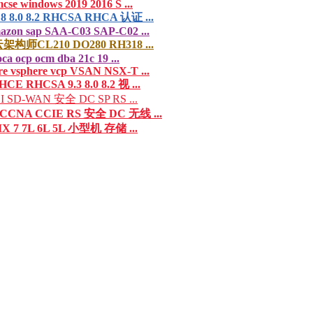
cse windows 2019 2016 S ...
8 8.0 8.2 RHCSA RHCA 认证 ...
azon sap SAA-C03 SAP-C02 ...
云架构师CL210 DO280 RH318 ...
oca ocp ocm dba 21c 19 ...
 vsphere vcp VSAN NSX-T ...
HCE RHCSA 9.3 8.0 8.2 视 ...
I SD-WAN 安全 DC SP RS ...
CCNA CCIE RS 安全 DC 无线 ...
IX 7 7L 6L 5L 小型机 存储 ...